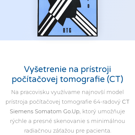
Vyšetrenie na prístroji
počítačovej tomografie (CT)
Na pracovisku využívame najnovší model
prístroja počítačovej tomografie 64-radový
CT
Siemens Somatom Go.Up
, ktorý umožňuje
rýchle a presné skenovanie s minimálnou
radiačnou záťažou pre pacienta.