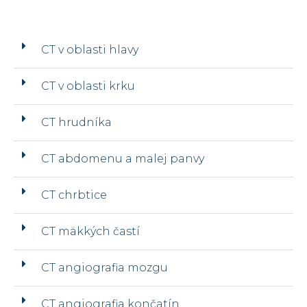
CT v oblasti hlavy
CT v oblasti krku
CT hrudníka
CT abdomenu a malej panvy
CT chrbtice
CT mäkkých častí
CT angiografia mozgu
CT angiografia končatín