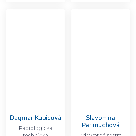
Dagmar Kubicová
Slavomíra
Parimuchová​
Rádiologická
technička
Zdravotná sestra