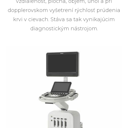
vzdialenosť, plocha, objem, uhol a pri
dopplerovskom vyšetrení rýchlosť prúdenia
krvi v cievach. Stáva sa tak vynikajúcim
diagnostickým nástrojom.