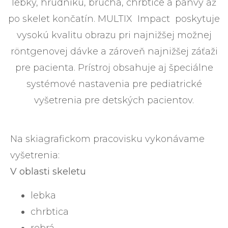
lebky, hrudníku, brucha, chrbtice a panvy až
po skelet končatín. MULTIX Impact poskytuje
vysokú kvalitu obrazu pri najnižšej možnej
röntgenovej dávke a zároveň najnižšej záťaži
pre pacienta. Prístroj obsahuje aj špeciálne
systémové nastavenia pre pediatrické
vyšetrenia pre detských pacientov.
Na skiagrafickom pracovisku vykonávame
vyšetrenia:
V oblasti skeletu
lebka
chrbtica
rebrá